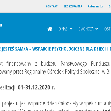
KONTAKT
BROSZURA KTA
Aktualności
Ga
u
O NAS
DIAGNOZA
OS
 JESTEŚ SAM/A - WSPARCIE PSYCHOLOGICZNE DLA DZIECI 
ekt finansowany z budżetu Państwowego Funduszu 
zowany przez Regionalny Ośrodek Polityki Społecznej w B
ealizacji:
01-31.12.2020 r.
 projektu jest wsparcie dzieci/młodzieży w spektrum au
awirusa. W ramach zadania zostanie zorganizowana
ind