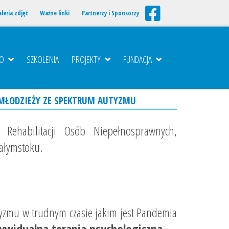
leria zdjęć
Ważne linki
Partnerzy i Sponsorzy
TO
SZKOLENIA
PROJEKTY
FUNDACJA
I MŁODZIEŻY ZE SPEKTRUM AUTYZMU
Rehabilitacji Osób Niepełnosprawnych,
iałymstoku.
tyzmu w trudnym czasie jakim jest Pandemia
ywidualna terapia psychologiczna
.