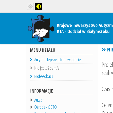
Krajowe Towarzystwo Autyzm
KTA - Oddział w Białymstoku
NIE
MENU DZIAŁU
Autyzm - lepsze jutro - wsparcie
Proj
Nie jesteś sam/a
reali
Biofeedback
Czas r
INFORMACJE
Autyzm
Celem
Ośrodek OSTO
Koron