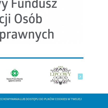
ZECHOWYWANIA LUB DOSTĘPU DO PLIKÓW COOKIES W TWOJEJ