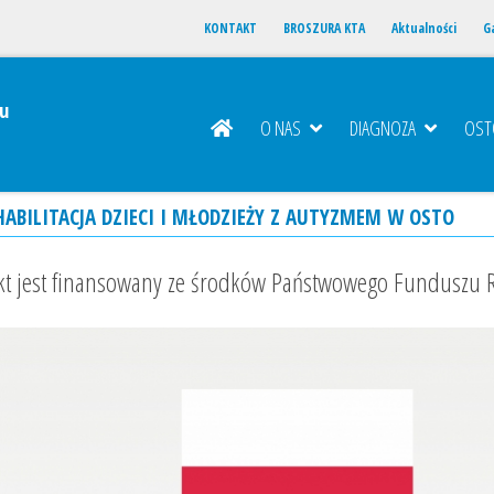
KONTAKT
BROSZURA KTA
Aktualności
Ga
u
O NAS
DIAGNOZA
OS
ABILITACJA DZIECI I MŁODZIEŻY Z AUTYZMEM W OSTO
kt jest finansowany ze środków Państwowego Funduszu R