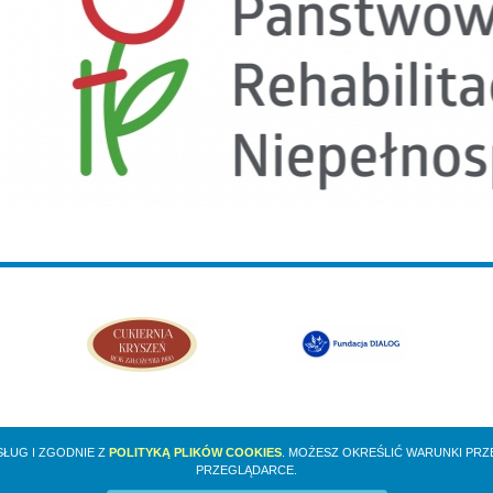
SŁUG I ZGODNIE Z
POLITYKĄ PLIKÓW COOKIES
. MOŻESZ OKREŚLIĆ WARUNKI PR
PRZEGLĄDARCE.