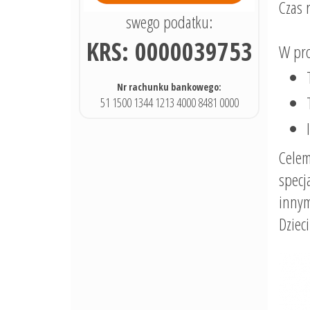
Czas r
swego podatku:
KRS: 0000039753
W pro
Nr rachunku bankowego:
51 1500 1344 1213 4000 8481 0000
Cele
specj
innym
Dziec