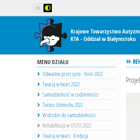
Krajowe Towarzystwo Autyzm
KTA - Oddział w Białymstoku
REH
MENU DZIAŁU
Odważnie przez życie - ferie 2022
Proje
Twarzą w twarz 2022
Samodzielność w codzienności
Turnus Uśmiechu 2022
W drodze do samodzielności
Rehabilitacja w OSTO 2022
Twarzą w twarz - II edycja